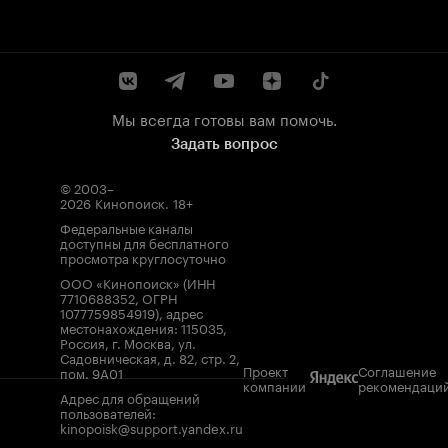
Мы всегда готовы вам помочь.
Задать вопрос
© 2003–
2026
Кинопоиск
.
18+
Федеральные каналы
доступны для бесплатного
просмотра круглосуточно
ООО «Кинопоиск» (ИНН
7710688352, ОГРН
1077759854919), адрес
местонахождения: 115035,
Россия, г. Москва, ул.
Садовническая, д. 82, стр. 2,
Проект
Соглашение
пом. 9А01
компании
рекомендаци
Адрес для обращений
пользователей:
kinopoisk@support.yandex.ru