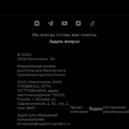
Мы всегда готовы вам помочь.
Задать вопрос
© 2003–
2026
Кинопоиск
.
18+
Федеральные каналы
доступны для бесплатного
просмотра круглосуточно
ООО «Кинопоиск» (ИНН
7710688352, ОГРН
1077759854919), адрес
местонахождения: 115035,
Россия, г. Москва, ул.
Садовническая, д. 82, стр. 2,
Проект
Соглашение
пом. 9А01
компании
рекомендаци
Адрес для обращений
пользователей:
kinopoisk@support.yandex.ru