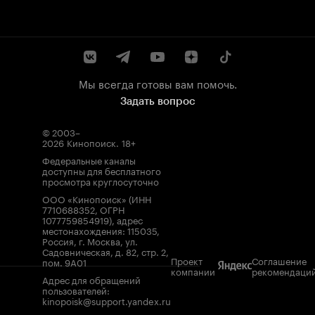
Мы всегда готовы вам помочь.
Задать вопрос
© 2003–
2026
Кинопоиск
.
18+
Федеральные каналы
доступны для бесплатного
просмотра круглосуточно
ООО «Кинопоиск» (ИНН
7710688352, ОГРН
1077759854919), адрес
местонахождения: 115035,
Россия, г. Москва, ул.
Садовническая, д. 82, стр. 2,
Проект
Соглашение
пом. 9А01
компании
рекомендаци
Адрес для обращений
пользователей:
kinopoisk@support.yandex.ru