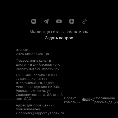
Мы всегда готовы вам помочь.
Задать вопрос
© 2003–
2026
Кинопоиск
.
18+
Федеральные каналы
доступны для бесплатного
просмотра круглосуточно
ООО «Кинопоиск» (ИНН
7710688352, ОГРН
1077759854919), адрес
местонахождения: 115035,
Россия, г. Москва, ул.
Садовническая, д. 82, стр. 2,
Проект
Соглашение
пом. 9А01
компании
рекомендаци
Адрес для обращений
пользователей:
kinopoisk@support.yandex.ru