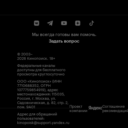
Мы всегда готовы вам помочь.
Задать вопрос
© 2003–
2026
Кинопоиск
.
18+
Федеральные каналы
доступны для бесплатного
просмотра круглосуточно
ООО «Кинопоиск» (ИНН
7710688352, ОГРН
1077759854919), адрес
местонахождения: 115035,
Россия, г. Москва, ул.
Садовническая, д. 82, стр. 2,
Проект
Соглашение
пом. 9А01
компании
рекомендаци
Адрес для обращений
пользователей:
kinopoisk@support.yandex.ru