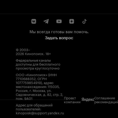
Мы всегда готовы вам помочь.
Задать вопрос
© 2003–
2026
Кинопоиск
.
18+
Федеральные каналы
доступны для бесплатного
просмотра круглосуточно
ООО «Кинопоиск» (ИНН
7710688352, ОГРН
1077759854919), адрес
местонахождения: 115035,
Россия, г. Москва, ул.
Садовническая, д. 82, стр. 2,
Проект
Соглашение
пом. 9А01
компании
рекомендаци
Адрес для обращений
пользователей:
kinopoisk@support.yandex.ru