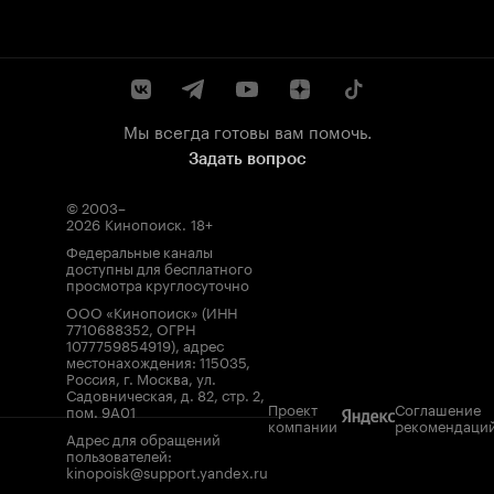
Мы всегда готовы вам помочь.
Задать вопрос
© 2003–
2026
Кинопоиск
.
18+
Федеральные каналы
доступны для бесплатного
просмотра круглосуточно
ООО «Кинопоиск» (ИНН
7710688352, ОГРН
1077759854919), адрес
местонахождения: 115035,
Россия, г. Москва, ул.
Садовническая, д. 82, стр. 2,
Проект
Соглашение
пом. 9А01
компании
рекомендаци
Адрес для обращений
пользователей:
kinopoisk@support.yandex.ru