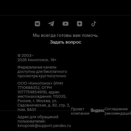
Мы всегда готовы вам помочь.
Задать вопрос
© 2003–
2026
Кинопоиск
.
18+
Федеральные каналы
доступны для бесплатного
просмотра круглосуточно
ООО «Кинопоиск» (ИНН
7710688352, ОГРН
1077759854919), адрес
местонахождения: 115035,
Россия, г. Москва, ул.
Садовническая, д. 82, стр. 2,
Проект
Соглашение
пом. 9А01
компании
рекомендаци
Адрес для обращений
пользователей:
kinopoisk@support.yandex.ru