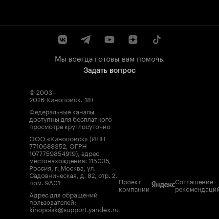
Мы всегда готовы вам помочь.
Задать вопрос
© 2003–
2026
Кинопоиск
.
18+
Федеральные каналы
доступны для бесплатного
просмотра круглосуточно
ООО «Кинопоиск» (ИНН
7710688352, ОГРН
1077759854919), адрес
местонахождения: 115035,
Россия, г. Москва, ул.
Садовническая, д. 82, стр. 2,
Проект
Соглашение
пом. 9А01
компании
рекомендаци
Адрес для обращений
пользователей:
kinopoisk@support.yandex.ru