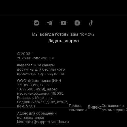
Мы всегда готовы вам помочь.
Задать вопрос
© 2003–
2026
Кинопоиск
.
18+
Федеральные каналы
доступны для бесплатного
просмотра круглосуточно
ООО «Кинопоиск» (ИНН
7710688352, ОГРН
1077759854919), адрес
местонахождения: 115035,
Россия, г. Москва, ул.
Садовническая, д. 82, стр. 2,
Проект
Соглашение
пом. 9А01
компании
рекомендаци
Адрес для обращений
пользователей:
kinopoisk@support.yandex.ru