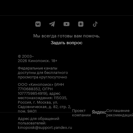
Мы всегда готовы вам помочь.
Задать вопрос
© 2003–
2026
Кинопоиск
.
18+
Федеральные каналы
доступны для бесплатного
просмотра круглосуточно
ООО «Кинопоиск» (ИНН
7710688352, ОГРН
1077759854919), адрес
местонахождения: 115035,
Россия, г. Москва, ул.
Садовническая, д. 82, стр. 2,
Проект
Соглашение
пом. 9А01
компании
рекомендаци
Адрес для обращений
пользователей:
kinopoisk@support.yandex.ru