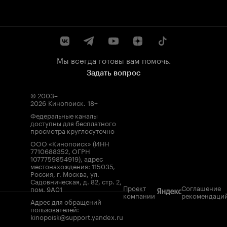
Мы всегда готовы вам помочь.
Задать вопрос
© 2003–
2026
Кинопоиск
.
18+
Федеральные каналы
доступны для бесплатного
просмотра круглосуточно
ООО «Кинопоиск» (ИНН
7710688352, ОГРН
1077759854919), адрес
местонахождения: 115035,
Россия, г. Москва, ул.
Садовническая, д. 82, стр. 2,
Проект
Соглашение
пом. 9А01
компании
рекомендаци
Адрес для обращений
пользователей:
kinopoisk@support.yandex.ru