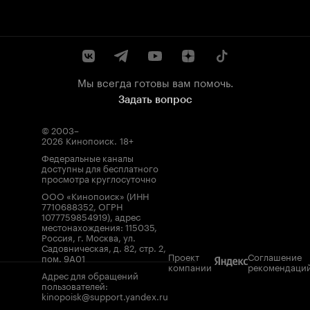
Мы всегда готовы вам помочь.
Задать вопрос
© 2003–
2026
Кинопоиск
.
18+
Федеральные каналы
доступны для бесплатного
просмотра круглосуточно
ООО «Кинопоиск» (ИНН
7710688352, ОГРН
1077759854919), адрес
местонахождения: 115035,
Россия, г. Москва, ул.
Садовническая, д. 82, стр. 2,
Проект
Соглашение
пом. 9А01
компании
рекомендаци
Адрес для обращений
пользователей:
kinopoisk@support.yandex.ru