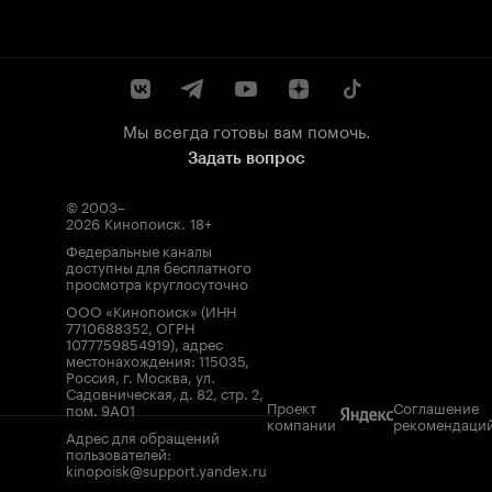
Мы всегда готовы вам помочь.
Задать вопрос
© 2003–
2026
Кинопоиск
.
18+
Федеральные каналы
доступны для бесплатного
просмотра круглосуточно
ООО «Кинопоиск» (ИНН
7710688352, ОГРН
1077759854919), адрес
местонахождения: 115035,
Россия, г. Москва, ул.
Садовническая, д. 82, стр. 2,
Проект
Соглашение
пом. 9А01
компании
рекомендаци
Адрес для обращений
пользователей:
kinopoisk@support.yandex.ru