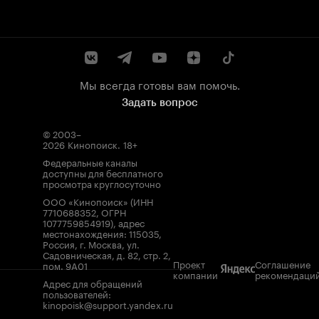
Мы всегда готовы вам помочь.
Задать вопрос
© 2003–
2026
Кинопоиск
.
18+
Федеральные каналы
доступны для бесплатного
просмотра круглосуточно
ООО «Кинопоиск» (ИНН
7710688352, ОГРН
1077759854919), адрес
местонахождения: 115035,
Россия, г. Москва, ул.
Садовническая, д. 82, стр. 2,
Проект
Соглашение
пом. 9А01
компании
рекомендаци
Адрес для обращений
пользователей:
kinopoisk@support.yandex.ru