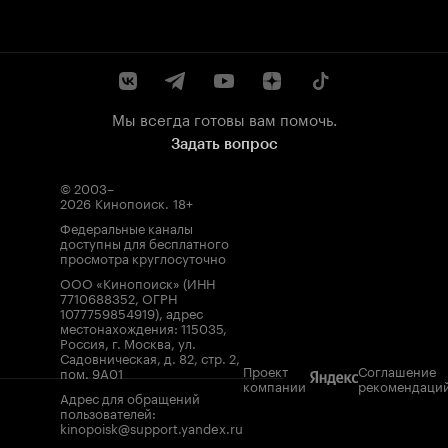
Мы всегда готовы вам помочь.
Задать вопрос
© 2003–
2026
Кинопоиск
.
18+
Федеральные каналы
доступны для бесплатного
просмотра круглосуточно
ООО «Кинопоиск» (ИНН
7710688352, ОГРН
1077759854919), адрес
местонахождения: 115035,
Россия, г. Москва, ул.
Садовническая, д. 82, стр. 2,
Проект
Соглашение
пом. 9А01
компании
рекомендаци
Адрес для обращений
пользователей:
kinopoisk@support.yandex.ru