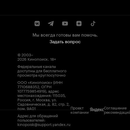
Мы всегда готовы вам помочь.
Задать вопрос
© 2003–
2026
Кинопоиск
.
18+
Федеральные каналы
доступны для бесплатного
просмотра круглосуточно
ООО «Кинопоиск» (ИНН
7710688352, ОГРН
1077759854919), адрес
местонахождения: 115035,
Россия, г. Москва, ул.
Садовническая, д. 82, стр. 2,
Проект
Соглашение
пом. 9А01
компании
рекомендаци
Адрес для обращений
пользователей:
kinopoisk@support.yandex.ru