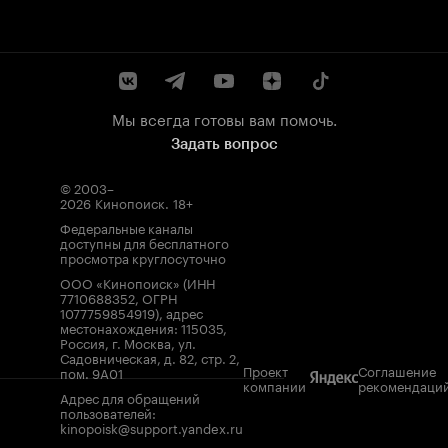
Мы всегда готовы вам помочь.
Задать вопрос
© 2003–
2026
Кинопоиск
.
18+
Федеральные каналы
доступны для бесплатного
просмотра круглосуточно
ООО «Кинопоиск» (ИНН
7710688352, ОГРН
1077759854919), адрес
местонахождения: 115035,
Россия, г. Москва, ул.
Садовническая, д. 82, стр. 2,
Проект
Соглашение
пом. 9А01
компании
рекомендаци
Адрес для обращений
пользователей:
kinopoisk@support.yandex.ru