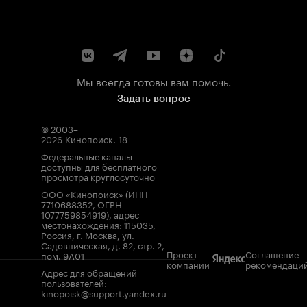
Мы всегда готовы вам помочь.
Задать вопрос
© 2003–
2026
Кинопоиск
.
18+
Федеральные каналы
доступны для бесплатного
просмотра круглосуточно
ООО «Кинопоиск» (ИНН
7710688352, ОГРН
1077759854919), адрес
местонахождения: 115035,
Россия, г. Москва, ул.
Садовническая, д. 82, стр. 2,
Проект
Соглашение
пом. 9А01
компании
рекомендаци
Адрес для обращений
пользователей:
kinopoisk@support.yandex.ru