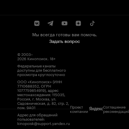
Мы всегда готовы вам помочь.
Задать вопрос
© 2003–
2026
Кинопоиск
.
18+
Федеральные каналы
доступны для бесплатного
просмотра круглосуточно
ООО «Кинопоиск» (ИНН
7710688352, ОГРН
1077759854919), адрес
местонахождения: 115035,
Россия, г. Москва, ул.
Садовническая, д. 82, стр. 2,
Проект
Соглашение
пом. 9А01
компании
рекомендаци
Адрес для обращений
пользователей:
kinopoisk@support.yandex.ru