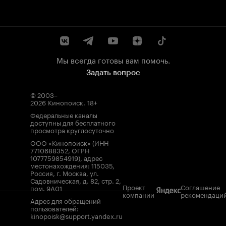
Мы всегда готовы вам помочь.
Задать вопрос
© 2003–
2026
Кинопоиск
.
18+
Федеральные каналы
доступны для бесплатного
просмотра круглосуточно
ООО «Кинопоиск» (ИНН
7710688352, ОГРН
1077759854919), адрес
местонахождения: 115035,
Россия, г. Москва, ул.
Садовническая, д. 82, стр. 2,
Проект
Соглашение
пом. 9А01
компании
рекомендаци
Адрес для обращений
пользователей:
kinopoisk@support.yandex.ru