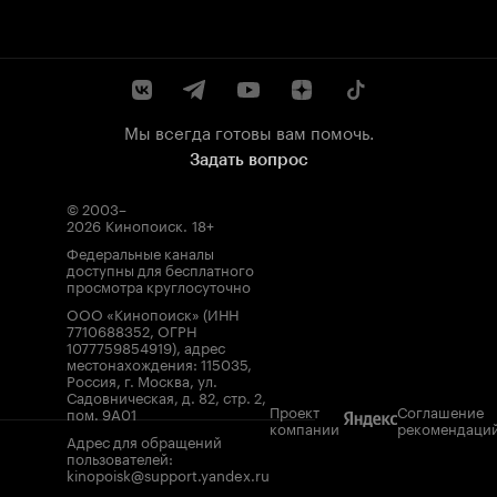
Мы всегда готовы вам помочь.
Задать вопрос
© 2003–
2026
Кинопоиск
.
18+
Федеральные каналы
доступны для бесплатного
просмотра круглосуточно
ООО «Кинопоиск» (ИНН
7710688352, ОГРН
1077759854919), адрес
местонахождения: 115035,
Россия, г. Москва, ул.
Садовническая, д. 82, стр. 2,
Проект
Соглашение
пом. 9А01
компании
рекомендаци
Адрес для обращений
пользователей:
kinopoisk@support.yandex.ru