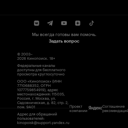
Мы всегда готовы вам помочь.
Задать вопрос
© 2003–
2026
Кинопоиск
.
18+
Федеральные каналы
доступны для бесплатного
просмотра круглосуточно
ООО «Кинопоиск» (ИНН
7710688352, ОГРН
1077759854919), адрес
местонахождения: 115035,
Россия, г. Москва, ул.
Садовническая, д. 82, стр. 2,
Проект
Соглашение
пом. 9А01
компании
рекомендаци
Адрес для обращений
пользователей:
kinopoisk@support.yandex.ru