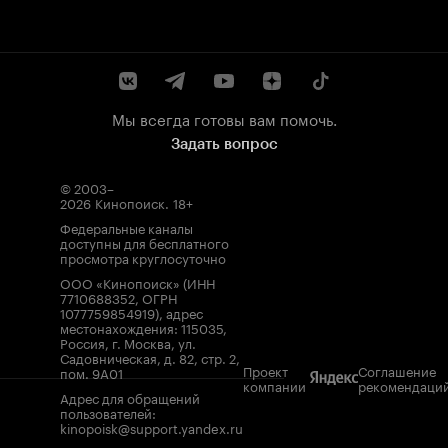
Мы всегда готовы вам помочь.
Задать вопрос
© 2003–
2026
Кинопоиск
.
18+
Федеральные каналы
доступны для бесплатного
просмотра круглосуточно
ООО «Кинопоиск» (ИНН
7710688352, ОГРН
1077759854919), адрес
местонахождения: 115035,
Россия, г. Москва, ул.
Садовническая, д. 82, стр. 2,
Проект
Соглашение
пом. 9А01
компании
рекомендаци
Адрес для обращений
пользователей:
kinopoisk@support.yandex.ru