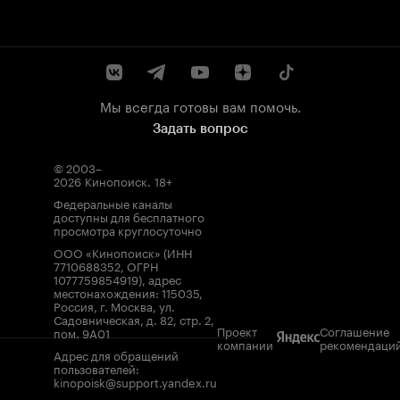
Мы всегда готовы вам помочь.
Задать вопрос
© 2003–
2026
Кинопоиск
.
18+
Федеральные каналы
доступны для бесплатного
просмотра круглосуточно
ООО «Кинопоиск» (ИНН
7710688352, ОГРН
1077759854919), адрес
местонахождения: 115035,
Россия, г. Москва, ул.
Садовническая, д. 82, стр. 2,
Проект
Соглашение
пом. 9А01
компании
рекомендаци
Адрес для обращений
пользователей:
kinopoisk@support.yandex.ru