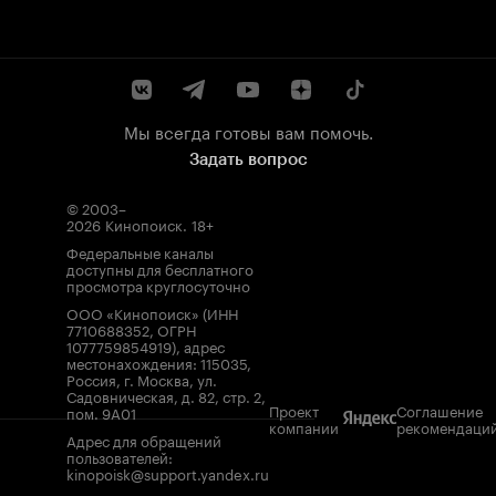
Мы всегда готовы вам помочь.
Задать вопрос
© 2003–
2026
Кинопоиск
.
18+
Федеральные каналы
доступны для бесплатного
просмотра круглосуточно
ООО «Кинопоиск» (ИНН
7710688352, ОГРН
1077759854919), адрес
местонахождения: 115035,
Россия, г. Москва, ул.
Садовническая, д. 82, стр. 2,
Проект
Соглашение
пом. 9А01
компании
рекомендаци
Адрес для обращений
пользователей:
kinopoisk@support.yandex.ru