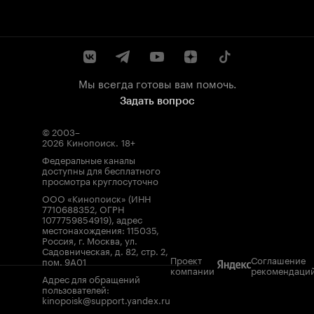
Мы всегда готовы вам помочь.
Задать вопрос
© 2003–
2026
Кинопоиск
.
18+
Федеральные каналы
доступны для бесплатного
просмотра круглосуточно
ООО «Кинопоиск» (ИНН
7710688352, ОГРН
1077759854919), адрес
местонахождения: 115035,
Россия, г. Москва, ул.
Садовническая, д. 82, стр. 2,
Проект
Соглашение
пом. 9А01
компании
рекомендаци
Адрес для обращений
пользователей:
kinopoisk@support.yandex.ru