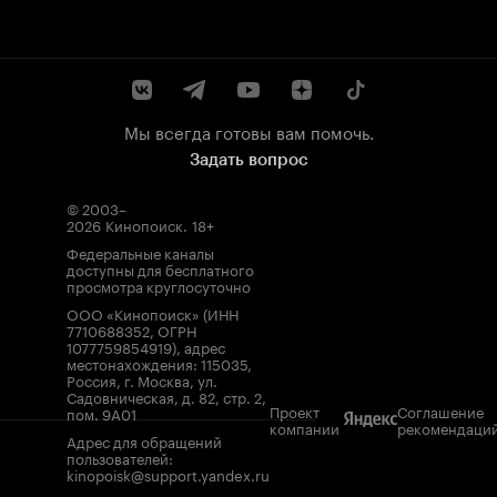
Мы всегда готовы вам помочь.
Задать вопрос
© 2003–
2026
Кинопоиск
.
18+
Федеральные каналы
доступны для бесплатного
просмотра круглосуточно
ООО «Кинопоиск» (ИНН
7710688352, ОГРН
1077759854919), адрес
местонахождения: 115035,
Россия, г. Москва, ул.
Садовническая, д. 82, стр. 2,
Проект
Соглашение
пом. 9А01
компании
рекомендаци
Адрес для обращений
пользователей:
kinopoisk@support.yandex.ru