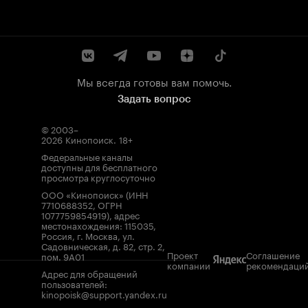
Мы всегда готовы вам помочь.
Задать вопрос
© 2003–
2026
Кинопоиск
.
18+
Федеральные каналы
доступны для бесплатного
просмотра круглосуточно
ООО «Кинопоиск» (ИНН
7710688352, ОГРН
1077759854919), адрес
местонахождения: 115035,
Россия, г. Москва, ул.
Садовническая, д. 82, стр. 2,
Проект
Соглашение
пом. 9А01
компании
рекомендаци
Адрес для обращений
пользователей:
kinopoisk@support.yandex.ru