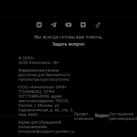
Мы всегда готовы вам помочь.
Задать вопрос
© 2003–
2026
Кинопоиск
.
18+
Федеральные каналы
доступны для бесплатного
просмотра круглосуточно
ООО «Кинопоиск» (ИНН
7710688352, ОГРН
1077759854919), адрес
местонахождения: 115035,
Россия, г. Москва, ул.
Садовническая, д. 82, стр. 2,
Проект
Соглашение
пом. 9А01
компании
рекомендаци
Адрес для обращений
пользователей:
kinopoisk@support.yandex.ru