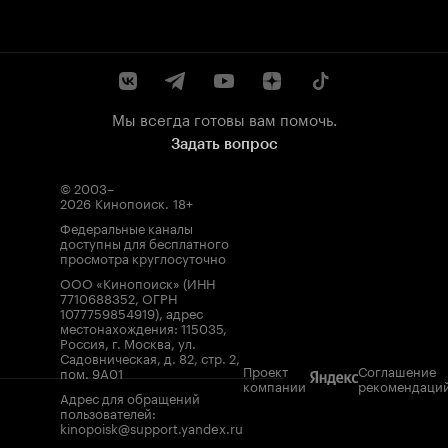
Мы всегда готовы вам помочь.
Задать вопрос
© 2003–
2026
Кинопоиск
.
18+
Федеральные каналы
доступны для бесплатного
просмотра круглосуточно
ООО «Кинопоиск» (ИНН
7710688352, ОГРН
1077759854919), адрес
местонахождения: 115035,
Россия, г. Москва, ул.
Садовническая, д. 82, стр. 2,
Проект
Соглашение
пом. 9А01
компании
рекомендаци
Адрес для обращений
пользователей:
kinopoisk@support.yandex.ru