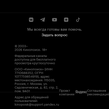
Мы всегда готовы вам помочь.
Задать вопрос
© 2003–
2026
Кинопоиск
.
18+
Федеральные каналы
доступны для бесплатного
просмотра круглосуточно
ООО «Кинопоиск» (ИНН
7710688352, ОГРН
1077759854919), адрес
местонахождения: 115035,
Россия, г. Москва, ул.
Садовническая, д. 82, стр. 2,
Проект
Соглашение
пом. 9А01
компании
рекомендаци
Адрес для обращений
пользователей:
kinopoisk@support.yandex.ru