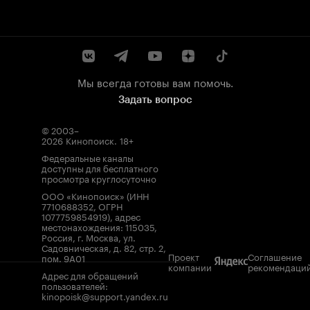
Мы всегда готовы вам помочь.
Задать вопрос
© 2003–
2026
Кинопоиск
.
18+
Федеральные каналы
доступны для бесплатного
просмотра круглосуточно
ООО «Кинопоиск» (ИНН
7710688352, ОГРН
1077759854919), адрес
местонахождения: 115035,
Россия, г. Москва, ул.
Садовническая, д. 82, стр. 2,
Проект
Соглашение
пом. 9А01
компании
рекомендаци
Адрес для обращений
пользователей:
kinopoisk@support.yandex.ru