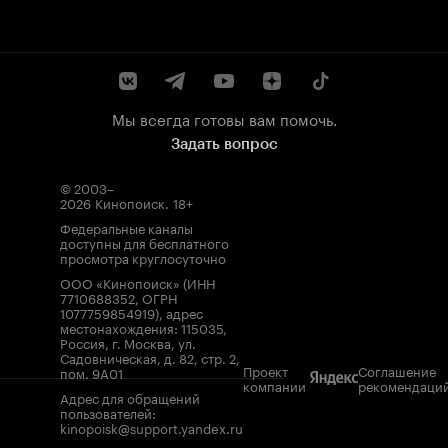
Мы всегда готовы вам помочь.
Задать вопрос
© 2003–
2026
Кинопоиск
.
18+
Федеральные каналы
доступны для бесплатного
просмотра круглосуточно
ООО «Кинопоиск» (ИНН
7710688352, ОГРН
1077759854919), адрес
местонахождения: 115035,
Россия, г. Москва, ул.
Садовническая, д. 82, стр. 2,
Проект
Соглашение
пом. 9А01
компании
рекомендаци
Адрес для обращений
пользователей:
kinopoisk@support.yandex.ru