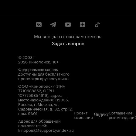
Мы всегда готовы вам помочь.
Задать вопрос
© 2003–
2026
Кинопоиск
.
18+
Федеральные каналы
доступны для бесплатного
просмотра круглосуточно
ООО «Кинопоиск» (ИНН
7710688352, ОГРН
1077759854919), адрес
местонахождения: 115035,
Россия, г. Москва, ул.
Садовническая, д. 82, стр. 2,
Проект
Соглашение
пом. 9А01
компании
рекомендаци
Адрес для обращений
пользователей:
kinopoisk@support.yandex.ru