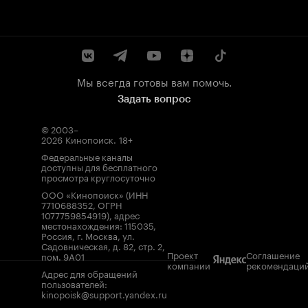
Мы всегда готовы вам помочь.
Задать вопрос
© 2003–
2026
Кинопоиск
.
18+
Федеральные каналы
доступны для бесплатного
просмотра круглосуточно
ООО «Кинопоиск» (ИНН
7710688352, ОГРН
1077759854919), адрес
местонахождения: 115035,
Россия, г. Москва, ул.
Садовническая, д. 82, стр. 2,
Проект
Соглашение
пом. 9А01
компании
рекомендаци
Адрес для обращений
пользователей:
kinopoisk@support.yandex.ru