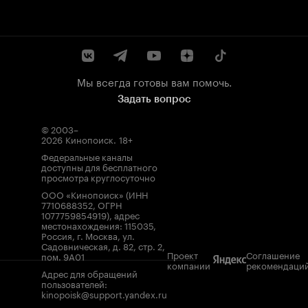
Мы всегда готовы вам помочь.
Задать вопрос
© 2003–
2026
Кинопоиск
.
18+
Федеральные каналы
доступны для бесплатного
просмотра круглосуточно
ООО «Кинопоиск» (ИНН
7710688352, ОГРН
1077759854919), адрес
местонахождения: 115035,
Россия, г. Москва, ул.
Садовническая, д. 82, стр. 2,
Проект
Соглашение
пом. 9А01
компании
рекомендаци
Адрес для обращений
пользователей:
kinopoisk@support.yandex.ru