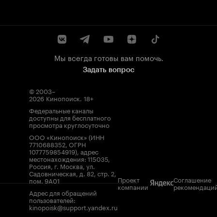
Мы всегда готовы вам помочь.
Задать вопрос
© 2003–
2026
Кинопоиск
.
18+
Федеральные каналы
доступны для бесплатного
просмотра круглосуточно
ООО «Кинопоиск» (ИНН
7710688352, ОГРН
1077759854919), адрес
местонахождения: 115035,
Россия, г. Москва, ул.
Садовническая, д. 82, стр. 2,
Проект
Соглашение
пом. 9А01
компании
рекомендаци
Адрес для обращений
пользователей:
kinopoisk@support.yandex.ru