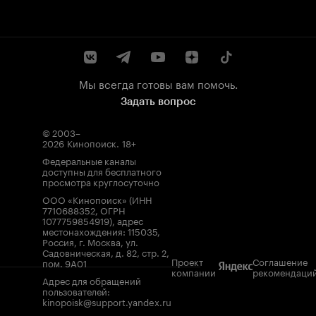
Мы всегда готовы вам помочь.
Задать вопрос
© 2003–
2026
Кинопоиск
.
18+
Федеральные каналы
доступны для бесплатного
просмотра круглосуточно
ООО «Кинопоиск» (ИНН
7710688352, ОГРН
1077759854919), адрес
местонахождения: 115035,
Россия, г. Москва, ул.
Садовническая, д. 82, стр. 2,
Проект
Соглашение
пом. 9А01
компании
рекомендаци
Адрес для обращений
пользователей:
kinopoisk@support.yandex.ru