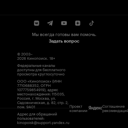
Мы всегда готовы вам помочь.
Задать вопрос
© 2003–
2026
Кинопоиск
.
18+
Федеральные каналы
доступны для бесплатного
просмотра круглосуточно
ООО «Кинопоиск» (ИНН
7710688352, ОГРН
1077759854919), адрес
местонахождения: 115035,
Россия, г. Москва, ул.
Садовническая, д. 82, стр. 2,
Проект
Соглашение
пом. 9А01
компании
рекомендаци
Адрес для обращений
пользователей:
kinopoisk@support.yandex.ru