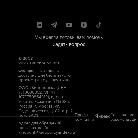
Мы всегда готовы вам помочь.
Задать вопрос
© 2003–
2026
Кинопоиск
.
18+
Федеральные каналы
доступны для бесплатного
просмотра круглосуточно
ООО «Кинопоиск» (ИНН
7710688352, ОГРН
1077759854919), адрес
местонахождения: 115035,
Россия, г. Москва, ул.
Садовническая, д. 82, стр. 2,
Проект
Соглашение
пом. 9А01
компании
рекомендаци
Адрес для обращений
пользователей:
kinopoisk@support.yandex.ru