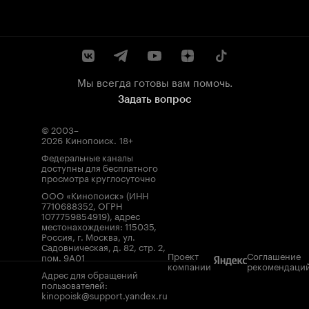
Мы всегда готовы вам помочь.
Задать вопрос
© 2003–
2026
Кинопоиск
.
18+
Федеральные каналы
доступны для бесплатного
просмотра круглосуточно
ООО «Кинопоиск» (ИНН
7710688352, ОГРН
1077759854919), адрес
местонахождения: 115035,
Россия, г. Москва, ул.
Садовническая, д. 82, стр. 2,
Проект
Соглашение
пом. 9А01
компании
рекомендаци
Адрес для обращений
пользователей:
kinopoisk@support.yandex.ru