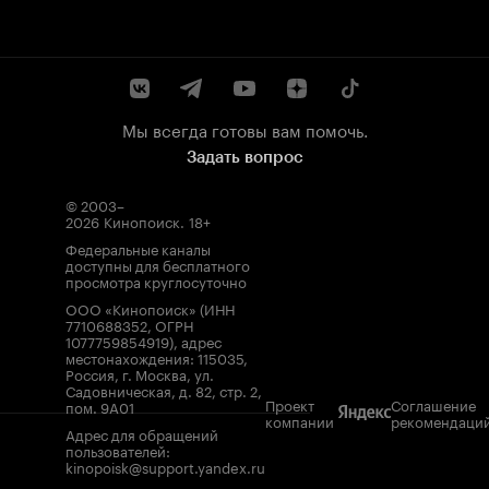
Мы всегда готовы вам помочь.
Задать вопрос
© 2003–
2026
Кинопоиск
.
18+
Федеральные каналы
доступны для бесплатного
просмотра круглосуточно
ООО «Кинопоиск» (ИНН
7710688352, ОГРН
1077759854919), адрес
местонахождения: 115035,
Россия, г. Москва, ул.
Садовническая, д. 82, стр. 2,
Проект
Соглашение
пом. 9А01
компании
рекомендаци
Адрес для обращений
пользователей:
kinopoisk@support.yandex.ru