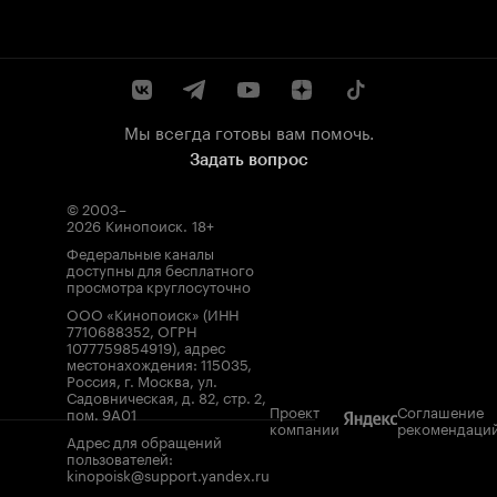
Мы всегда готовы вам помочь.
Задать вопрос
© 2003–
2026
Кинопоиск
.
18+
Федеральные каналы
доступны для бесплатного
просмотра круглосуточно
ООО «Кинопоиск» (ИНН
7710688352, ОГРН
1077759854919), адрес
местонахождения: 115035,
Россия, г. Москва, ул.
Садовническая, д. 82, стр. 2,
Проект
Соглашение
пом. 9А01
компании
рекомендаци
Адрес для обращений
пользователей:
kinopoisk@support.yandex.ru