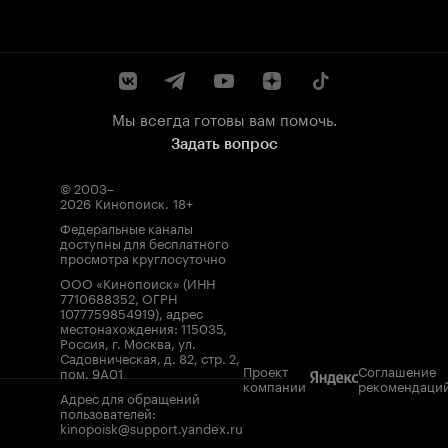
Мы всегда готовы вам помочь.
Задать вопрос
© 2003–
2026
Кинопоиск
.
18+
Федеральные каналы
доступны для бесплатного
просмотра круглосуточно
ООО «Кинопоиск» (ИНН
7710688352, ОГРН
1077759854919), адрес
местонахождения: 115035,
Россия, г. Москва, ул.
Садовническая, д. 82, стр. 2,
Проект
Соглашение
пом. 9А01
компании
рекомендаци
Адрес для обращений
пользователей:
kinopoisk@support.yandex.ru