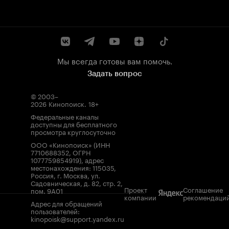
Мы всегда готовы вам помочь.
Задать вопрос
© 2003–
2026
Кинопоиск
.
18+
Федеральные каналы
доступны для бесплатного
просмотра круглосуточно
ООО «Кинопоиск» (ИНН
7710688352, ОГРН
1077759854919), адрес
местонахождения: 115035,
Россия, г. Москва, ул.
Садовническая, д. 82, стр. 2,
Проект
Соглашение
пом. 9А01
компании
рекомендаци
Адрес для обращений
пользователей:
kinopoisk@support.yandex.ru