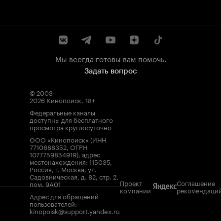
Мы всегда готовы вам помочь.
Задать вопрос
© 2003–
2026
Кинопоиск
.
18+
Федеральные каналы
доступны для бесплатного
просмотра круглосуточно
ООО «Кинопоиск» (ИНН
7710688352, ОГРН
1077759854919), адрес
местонахождения: 115035,
Россия, г. Москва, ул.
Садовническая, д. 82, стр. 2,
Проект
Соглашение
пом. 9А01
компании
рекомендаци
Адрес для обращений
пользователей:
kinopoisk@support.yandex.ru