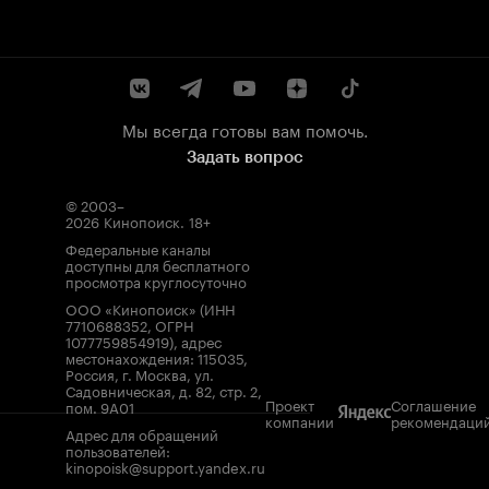
Мы всегда готовы вам помочь.
Задать вопрос
© 2003–
2026
Кинопоиск
.
18+
Федеральные каналы
доступны для бесплатного
просмотра круглосуточно
ООО «Кинопоиск» (ИНН
7710688352, ОГРН
1077759854919), адрес
местонахождения: 115035,
Россия, г. Москва, ул.
Садовническая, д. 82, стр. 2,
Проект
Соглашение
пом. 9А01
компании
рекомендаци
Адрес для обращений
пользователей:
kinopoisk@support.yandex.ru