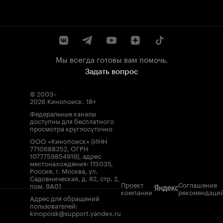
Мы всегда готовы вам помочь.
Задать вопрос
© 2003–
2026
Кинопоиск
.
18+
Федеральные каналы
доступны для бесплатного
просмотра круглосуточно
ООО «Кинопоиск» (ИНН
7710688352, ОГРН
1077759854919), адрес
местонахождения: 115035,
Россия, г. Москва, ул.
Садовническая, д. 82, стр. 2,
Проект
Соглашение
пом. 9А01
компании
рекомендаци
Адрес для обращений
пользователей:
kinopoisk@support.yandex.ru