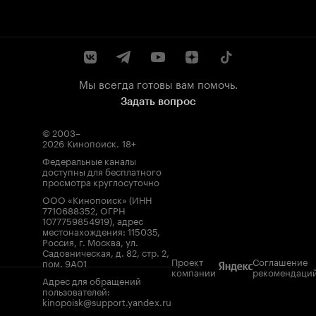
Мы всегда готовы вам помочь.
Задать вопрос
© 2003–
2026
Кинопоиск
.
18+
Федеральные каналы
доступны для бесплатного
просмотра круглосуточно
ООО «Кинопоиск» (ИНН
7710688352, ОГРН
1077759854919), адрес
местонахождения: 115035,
Россия, г. Москва, ул.
Садовническая, д. 82, стр. 2,
Проект
Соглашение
пом. 9А01
компании
рекомендаци
Адрес для обращений
пользователей:
kinopoisk@support.yandex.ru